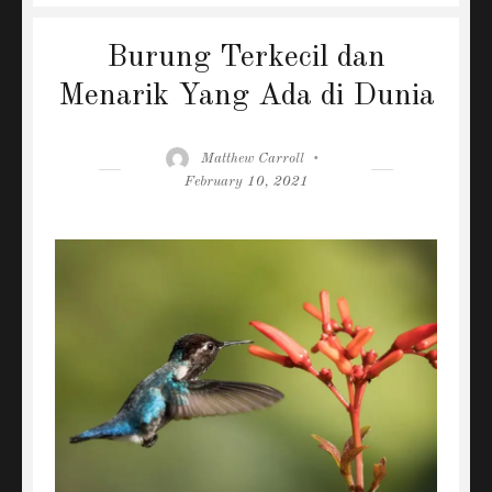
Burung Terkecil dan
Menarik Yang Ada di Dunia
Author
Posted
Matthew Carroll
on
February 10, 2021