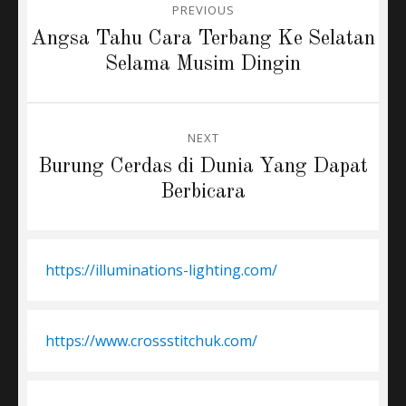
PREVIOUS
navigation
Previous
Angsa Tahu Cara Terbang Ke Selatan
post:
Selama Musim Dingin
NEXT
Next
Burung Cerdas di Dunia Yang Dapat
post:
Berbicara
https://illuminations-lighting.com/
https://www.crossstitchuk.com/