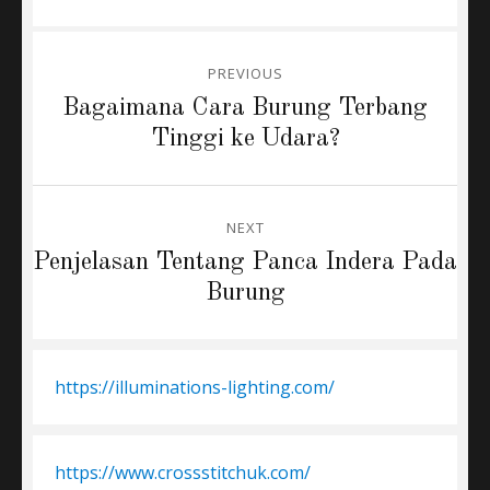
Post
PREVIOUS
navigation
Previous
Bagaimana Cara Burung Terbang
post:
Tinggi ke Udara?
NEXT
Next
Penjelasan Tentang Panca Indera Pada
post:
Burung
https://illuminations-lighting.com/
https://www.crossstitchuk.com/