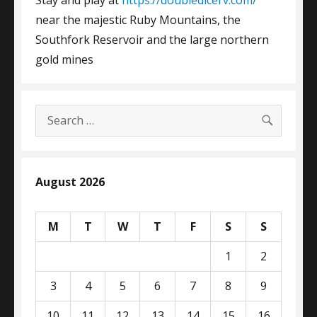
near the majestic Ruby Mountains, the
Southfork Reservoir and the large northern
gold mines
SEARC
Search
for:
August 2026
M
T
W
T
F
S
S
1
2
3
4
5
6
7
8
9
10
11
12
13
14
15
16