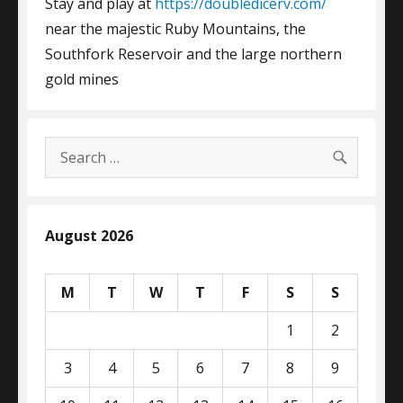
Stay and play at
https://doubledicerv.com/
near the majestic Ruby Mountains, the
Southfork Reservoir and the large northern
gold mines
SEARC
Search
for:
August 2026
M
T
W
T
F
S
S
1
2
3
4
5
6
7
8
9