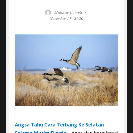
Author
Posted
Matthew Carroll
on
November 17, 2020
Angsa Tahu Cara Terbang Ke Selatan
Selama Musim Dingin
– Agar siap bermigrasi