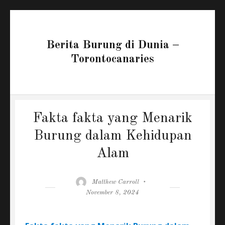
Berita Burung di Dunia –
Torontocanaries
Fakta fakta yang Menarik
Burung dalam Kehidupan
Alam
Author
Posted
Matthew Carroll
on
November 8, 2024