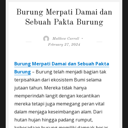
Burung Merpati Damai dan
Sebuah Pakta Burung
Author
Posted
Matthew Carroll
on
February 27, 2024
Burung Merpati Damai dan Sebuah Pakta
Burung
– Burung telah menjadi bagian tak
terpisahkan dari ekosistem Bumi selama
jutaan tahun. Mereka tidak hanya
memperindah langit dengan kecantikan
mereka tetapi juga memegang peran vital
dalam menjaga keseimbangan alam. Dari
hutan hujan hingga padang rumput,
keberadaan burung memiliki dampak besar