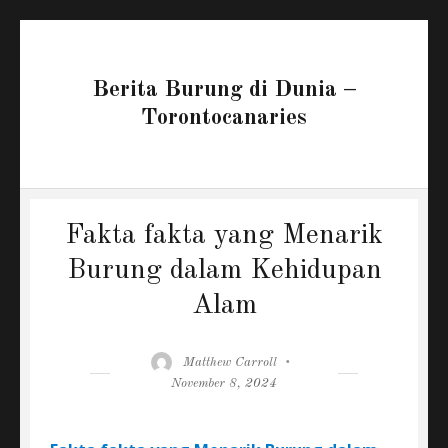
Berita Burung di Dunia –
Torontocanaries
Fakta fakta yang Menarik
Burung dalam Kehidupan
Alam
Author
Posted
Matthew Carroll
on
November 8, 2024