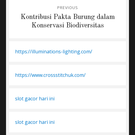
Post
PREVIOUS
navigation
Previous
Kontribusi Pakta Burung dalam
post:
Konservasi Biodiversitas
https://illuminations-lighting.com/
https://www.crossstitchuk.com/
slot gacor hari ini
slot gacor hari ini