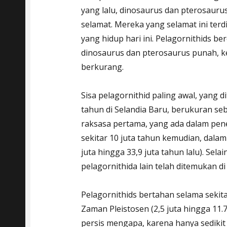
yang lalu, dinosaurus dan pterosauru
selamat. Mereka yang selamat ini terd
yang hidup hari ini. Pelagornithids be
dinosaurus dan pterosaurus punah, 
berkurang.
Sisa pelagornithid paling awal, yang 
tahun di Selandia Baru, berukuran se
raksasa pertama, yang ada dalam penel
sekitar 10 juta tahun kemudian, dala
juta hingga 33,9 juta tahun lalu). Selain
pelagornithida lain telah ditemukan di
Pelagornithids bertahan selama sekit
Zaman Pleistosen (2,5 juta hingga 11.
persis mengapa, karena hanya sedikit 