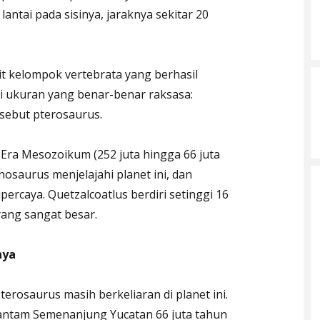
ntai pada sisinya, jaraknya sekitar 20
it kelompok vertebrata yang berhasil
 ukuran yang benar-benar raksasa:
sebut pterosaurus.
Era Mesozoikum (252 juta hingga 66 juta
nosaurus menjelajahi planet ini, dan
percaya. Quetzalcoatlus berdiri setinggi 16
yang sangat besar.
nya
erosaurus masih berkeliaran di planet ini.
antam Semenanjung Yucatan 66 juta tahun