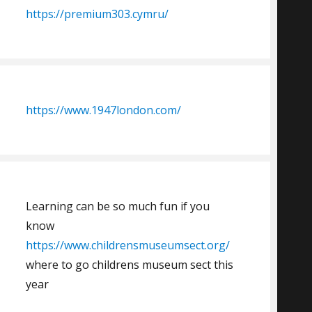
https://premium303.cymru/
https://www.1947london.com/
Learning can be so much fun if you
know
https://www.childrensmuseumsect.org/
where to go childrens museum sect this
year