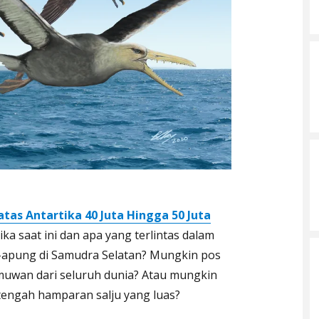
tas Antartika 40 Juta Hingga 50 Juta
ka saat ini dan apa yang terlintas dalam
-apung di Samudra Selatan? Mungkin pos
ilmuwan dari seluruh dunia? Atau mungkin
tengah hamparan salju yang luas?