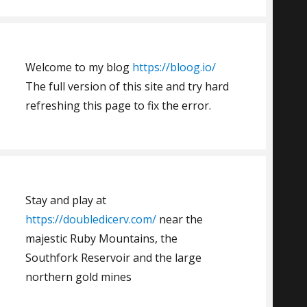
Welcome to my blog
https://bloog.io/
The full version of this site and try hard
refreshing this page to fix the error.
Stay and play at
https://doubledicerv.com/
near the
majestic Ruby Mountains, the
Southfork Reservoir and the large
northern gold mines