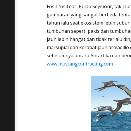
Fosil-fosil dari Pulau Seymour, tak j
gambaran yang sangat berbeda tentang
tahun lalu saat ekosistem lebih subur
tumbuhan seperti pakis dan tumbuh
jauh lebih hangat dan tidak terlalu din
marsupial dan kerabat jauh armadill
sebelumnya antara Antartika dan benu
www.mustangcontracting.com