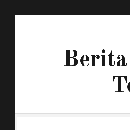
Berita
T