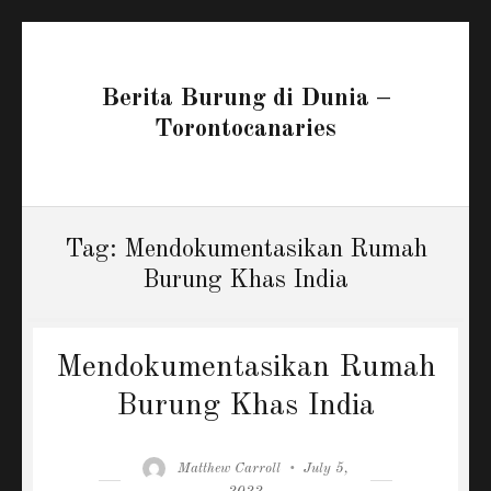
Berita Burung di Dunia –
Torontocanaries
Tag:
Mendokumentasikan Rumah
Burung Khas India
Mendokumentasikan Rumah
Burung Khas India
Author
Posted
Matthew Carroll
July 5,
on