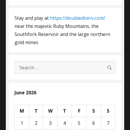
Stay and play at
https://doubledicerv.com/
near the majestic Ruby Mountains, the
Southfork Reservoir and the large northern
gold mines
SEARC
Search
for:
June 2026
M
T
W
T
F
S
S
1
2
3
4
5
6
7