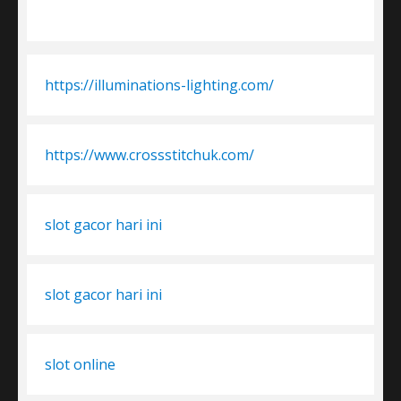
PREV
pagination
IOUS
PAGE
https://illuminations-lighting.com/
https://www.crossstitchuk.com/
slot gacor hari ini
slot gacor hari ini
slot online