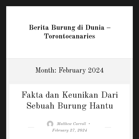
Berita Burung di Dunia –
Torontocanaries
Month:
February 2024
Fakta dan Keunikan Dari
Sebuah Burung Hantu
Author
Posted
Matthew Carroll
on
February 27, 2024