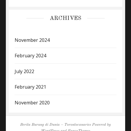
ARCHIVES
November 2024
February 2024
July 2022
February 2021
November 2020
Berita Burung di Dunia – Torontocanaries
Powered by
WordPress
and
FancyThemes