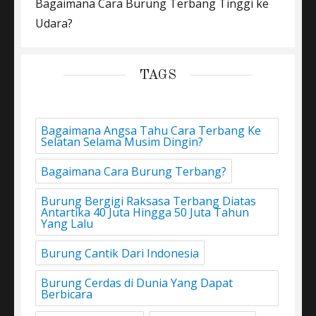
Bagaimana Cara Burung Terbang Tinggi ke
Udara?
TAGS
Bagaimana Angsa Tahu Cara Terbang Ke
Selatan Selama Musim Dingin?
Bagaimana Cara Burung Terbang?
Burung Bergigi Raksasa Terbang Diatas
Antartika 40 Juta Hingga 50 Juta Tahun
Yang Lalu
Burung Cantik Dari Indonesia
Burung Cerdas di Dunia Yang Dapat
Berbicara