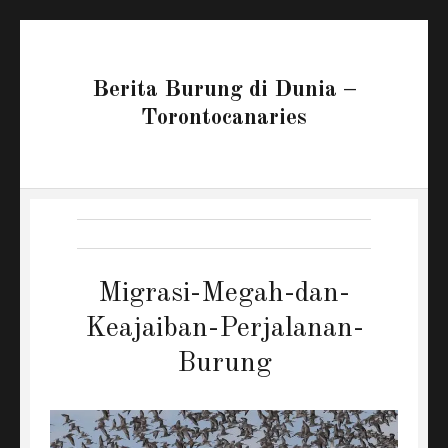
Berita Burung di Dunia –
Torontocanaries
Migrasi-Megah-dan-
Keajaiban-Perjalanan-
Burung