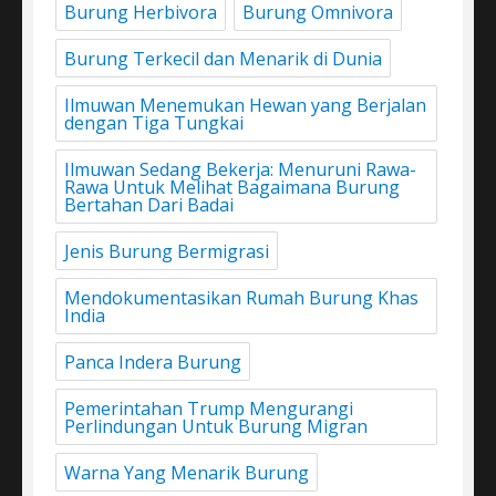
Burung Herbivora
Burung Omnivora
Burung Terkecil dan Menarik di Dunia
Ilmuwan Menemukan Hewan yang Berjalan
dengan Tiga Tungkai
Ilmuwan Sedang Bekerja: Menuruni Rawa-
Rawa Untuk Melihat Bagaimana Burung
Bertahan Dari Badai
Jenis Burung Bermigrasi
Mendokumentasikan Rumah Burung Khas
India
Panca Indera Burung
Pemerintahan Trump Mengurangi
Perlindungan Untuk Burung Migran
Warna Yang Menarik Burung