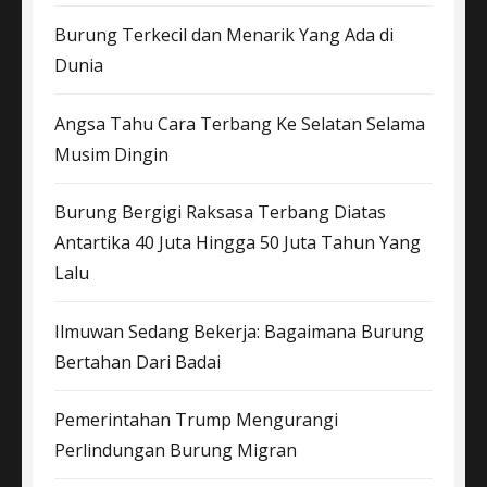
Burung Terkecil dan Menarik Yang Ada di
Dunia
Angsa Tahu Cara Terbang Ke Selatan Selama
Musim Dingin
Burung Bergigi Raksasa Terbang Diatas
Antartika 40 Juta Hingga 50 Juta Tahun Yang
Lalu
Ilmuwan Sedang Bekerja: Bagaimana Burung
Bertahan Dari Badai
Pemerintahan Trump Mengurangi
Perlindungan Burung Migran