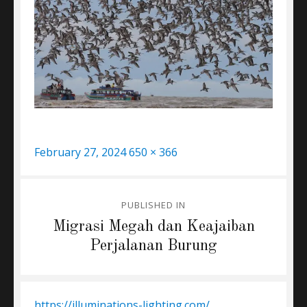
Posted
Full
February 27, 2024
650 × 366
on
size
Post
PUBLISHED IN
navigation
Migrasi Megah dan Keajaiban
Perjalanan Burung
https://illuminations-lighting.com/